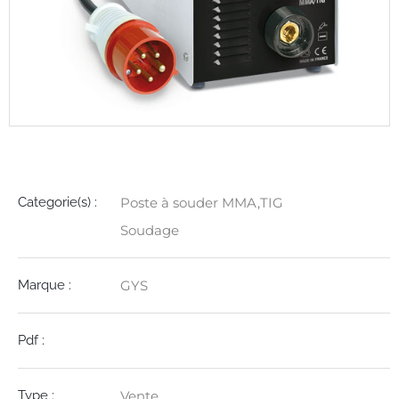
Détails
Categorie(s) :
Poste à souder MMA,TIG
Soudage
Marque :
GYS
Pdf :
Type :
Vente