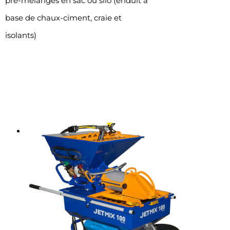
pré-mélangés en sac ou silo (enduit à
base de chaux-ciment, craie et
isolants)
Produits liés